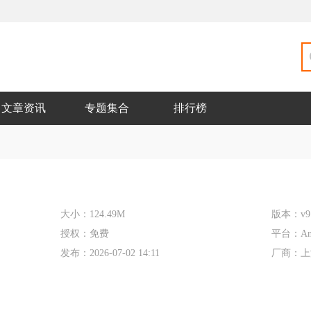
文章资讯
专题集合
排行榜
大小：
124.49M
版本：
v9
授权：
免费
平台：
An
发布：
2026-07-02 14:11
厂商：
上