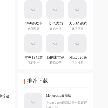
地铁跑酷不
蓝色火焰
天天酷跑腾
用实名认证
(Blue Fire)
讯游戏
休闲益智
角色扮演
休闲益智
登录版最新
版
空军1945游
我的来世是
闪玩2026最
戏手机版
个包裹最新
新版本
飞行射击
模拟经营
手游辅助
版
推荐下载
Monoposto最新版
少等诸
Monoposto最新版是一款超好
玩的f1赛...