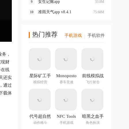
女生记账app
33.8M
准雨天气app v8.4.1
75.68M
热门推荐
手机游戏
手机软件
业务，
实现财
手在线
星际矿工手
Monoposto
前线模拟战
天还实
游
最新版
模拟经营
赛车竞速
飞行射击
，通过
下载体
代号超自然
NFC Tools
暗黑之血手
手游官方版
PRO官方正
游
动作格斗
手机游戏
角色扮演
版