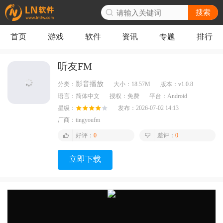
搜索
首页
游戏
软件
资讯
专题
排行
听友FM
影音播放
分类：
大小：
18.57M
版本：
v1.0.8
语言：
简体中文
授权：
免费
平台：
Android
星级：
发布：
2026-07-02 14:13
厂商：
tingyoufm
好评：
0
差评：
0
立即下载