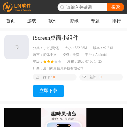
搜索
首页
游戏
软件
资讯
专题
排行
iScreen桌面小组件
手机美化
分类：
大小：
532.36M
版本：
v2.2.61
语言：
简体中文
授权：
免费
平台：
Android
星级：
发布：
2026-07-06 14:25
厂商：
厦门神桌信息科技有限公司
好评：
0
差评：
0
立即下载