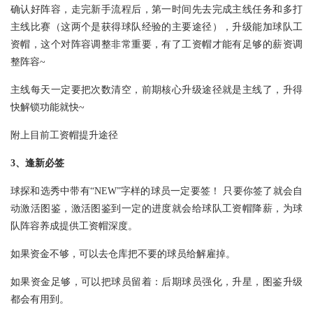
确认好阵容，走完新手流程后，第一时间先去完成主线任务和多打
主线比赛（这两个是获得球队经验的主要途径），升级能加球队工
资帽，这个对阵容调整非常重要，有了工资帽才能有足够的薪资调
整阵容~
主线每天一定要把次数清空，前期核心升级途径就是主线了，升得
快解锁功能就快~
附上目前工资帽提升途径
3、逢新必签
球探和选秀中带有“NEW”字样的球员一定要签！ 只要你签了就会自
动激活图鉴，激活图鉴到一定的进度就会给球队工资帽降薪，为球
队阵容养成提供工资帽深度。
如果资金不够，可以去仓库把不要的球员给解雇掉。
如果资金足够，可以把球员留着：后期球员强化，升星，图鉴升级
都会有用到。