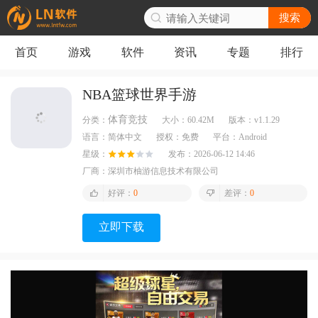
搜索
首页
游戏
软件
资讯
专题
排行
NBA篮球世界手游
体育竞技
分类：
大小：
60.42M
版本：
v1.1.29
语言：
简体中文
授权：
免费
平台：
Android
星级：
发布：
2026-06-12 14:46
厂商：
深圳市柚游信息技术有限公司
好评：
0
差评：
0
立即下载