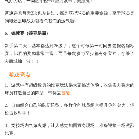
气好的话，一局签个橙卡+潜力紫卡，美滋滋！
普通选秀每天3次也别错过，都是获得球员的重要途径，至于球员是
狗粮还是即战力就看总裁们的运气啦~
6、锦标赛（很容易漏）
新手第二天，基本都达到26级了，这个时候第一时间要去报名锦标
赛，比赛的奖励非常丰富，而且每次参与至少都有夺宝券，存够了
去商城抽一波！！
游戏亮点
1、游戏中有超级经典的比赛玩法供大家挑选体验，收集实力强大的
球员打造自己的阵型，带你去
冒险
！
2、自由组合自己的队伍阵型，多样化的球员组合提升你的实力，轻
松击败对手！
3、竞技场内气氛火爆，让人感觉如同置身现场，准备迎接一场激烈
比赛。