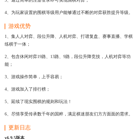
3、通过简单的注册登录即可实现围棋对弈；
4、为玩家设置的围棋等级用户能够通过不断的对弈获胜提升等级。
游戏优势
1、集人人对弈、段位升降、人机对弈、打谱复盘、赛事直播、学棋
练棋于一体；
2、包含休闲对弈19路、13路、9路，段位升降竞技，人机对弈等功
能；
3、游戏操作简单，上手容易；
4、游戏加入了排行榜；
5、延续了现实围棋的规则和玩法！
6、尽情享受传承数千年的国粹，满足棋迷朋友们方方面面的需求。
更新日志
v6.9.5版本