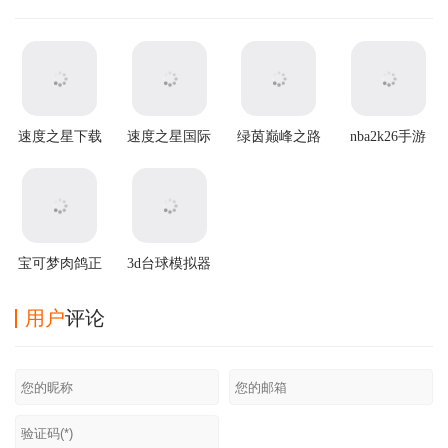
速度之星下载
速度之星国际
绿茵巅峰之路
nba2k26手游
最新版(Speed
版(Speed Stars
游戏
(NBA2K20安
Stars)
安装器)
装器)
宝可梦肉鸽正
3d台球模拟器
版汉化最新版
游戏
用户
评论