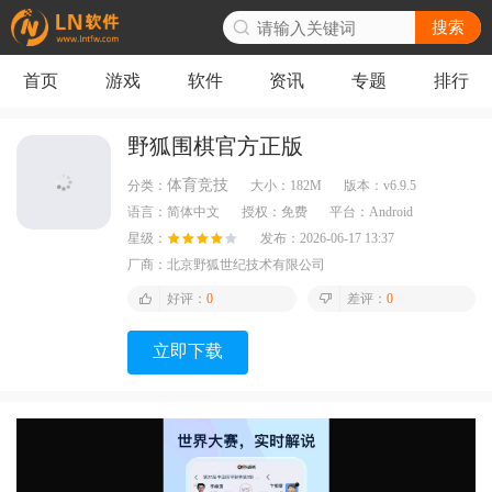
搜索
首页
游戏
软件
资讯
专题
排行
野狐围棋官方正版
体育竞技
分类：
大小：
182M
版本：
v6.9.5
语言：
简体中文
授权：
免费
平台：
Android
星级：
发布：
2026-06-17 13:37
厂商：
北京野狐世纪技术有限公司
好评：
0
差评：
0
立即下载