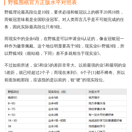
野狐围棋官方正版水平对照表
野狐理论最高段位是10段，要求必须和银冠以上的棋手20局18胜，
而银冠意味着是全国职业冠军。对人类而言几乎是不可能完成的任
务，因此实际最高段位只有9段。
而现实中的业余6段，在野狐是可以申请业6认证的，像金冠银冠一
样作为徽章佩戴。这个地位明显要高于9段，现实业6>野狐9段，所
以野狐9段（能站稳，下同）差不多就相当于现实业5。
不过如前所述，业5和业5的差距非常大。以前最强的业5和最弱的业
5差距，就已经超过2个子；而现在来到5、6个子[1]都不稀奇。所以
前面加粗那段，应该指的是以前的，较“硬”的现实段位。