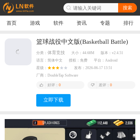
搜索
首页
游戏
软件
资讯
专题
排行
篮球战役中文版(Basketball Battle)
体育竞技
分类：
大小：
44.68M
版本：
v2.4.51
语言：
简体中文
授权：
免费
平台：
Android
星级：
发布：
2026-06-17 13:51
厂商：
DoubleTap Software
好评：
0
差评：
0
立即下载