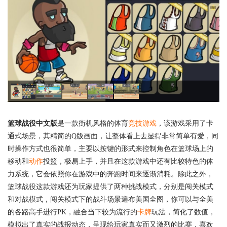
篮球战役中文版
是一款街机风格的体育
竞技游戏
，该游戏采用了卡
通式场景，其精简的Q版画面，让整体看上去显得非常简单有爱，同
时操作方式也很简单，主要以按键的形式来控制角色在篮球场上的
移动和
动作
投篮，极易上手，并且在这款游戏中还有比较特色的体
力系统，它会依照你在游戏中的奔跑时间来逐渐消耗。除此之外，
篮球战役这款游戏还为玩家提供了两种挑战模式，分别是闯关模式
和对战模式，闯关模式下的战斗场景遍布美国全图，你可以与全美
的各路高手进行PK，融合当下较为流行的
卡牌
玩法，简化了数值，
模拟出了真实的战报动态，呈现给玩家真实而又激烈的比赛，喜欢