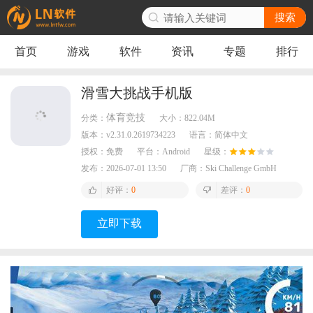
搜索
首页
游戏
软件
资讯
专题
排行
滑雪大挑战手机版
体育竞技
分类：
大小：
822.04M
版本：
v2.31.0.2619734223
语言：
简体中文
授权：
免费
平台：
Android
星级：
发布：
2026-07-01 13:50
厂商：
Ski Challenge GmbH
好评：
0
差评：
0
立即下载