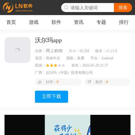
搜索
首页
游戏
软件
资讯
专题
排行
沃尔玛app
网上购物
分类：
大小：
65.2M
版本：
v1.21.0
语言：
简体中文
授权：
免费
平台：
Android
星级：
发布：
2026-05-29 21:37
厂商：
沃尔玛（中国）投资有限公司
好评：
0
差评：
0
立即下载