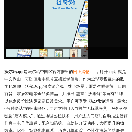
沃尔玛app
是沃尔玛中国区官方推出的
网上购物
app，打开app后就是
中文界面，可以使用手机号直接登录使用。作为全球零售巨头的数
字化延伸，沃尔玛app深度融合线上线下场景，覆盖生鲜果蔬、日用
百货、家居家电等全品类商品，并推出“惠宜”“沃集鲜”等自有品牌，
以稳定质价比满足家庭日常需求。用户可享受“满29元免运费”“最快3
0分钟送达”的极速服务，同时支持门店自提与无忧退换货。另外APP
独创“店内模式”，通过地理围栏技术，用户进入门店时自动推送促销
信息与电子优惠券，配合扫码购、自助结账等功能，大幅提升购物
效率。此外，智能优惠体系、历史订单追踪、个性化推荐等功能进