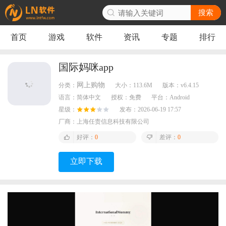
搜索
首页
游戏
软件
资讯
专题
排行
国际妈咪app
网上购物
分类：
大小：
113.6M
版本：
v6.4.15
语言：
简体中文
授权：
免费
平台：
Android
星级：
发布：
2026-06-19 17:57
厂商：
上海任责信息科技有限公司
好评：
0
差评：
0
立即下载