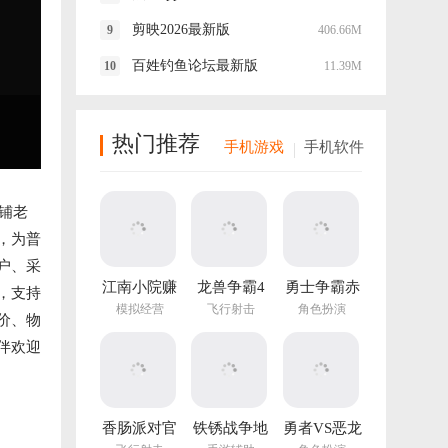
剪映2026最新版
406.66M
百姓钓鱼论坛最新版
11.39M
热门推荐
手机游戏
手机软件
铺老
，为普
户、采
江南小院赚
龙兽争霸4
勇士争霸赤
，支持
钱游戏
手游
胆联盟
模拟经营
飞行射击
角色扮演
价、物
v1.282.202
最新版
伴欢迎
香肠派对官
铁锈战争地
勇者VS恶龙