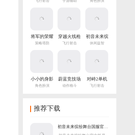
方正版
图编辑器中
手游
飞行射击
手游辅助
角色扮演
文最新版
(NotTiled)
将军的荣耀
穿越火线枪
初音未来缤
3官方正版
战王者体验
纷舞台国服
策略塔防
飞行射击
休闲益智
服
官方版
小小的身影
蔚蓝竞技场
对峙2单机
重叠的内心
手机版
版手游
角色扮演
动作格斗
飞行射击
推荐下载
初音未来缤纷舞台国服官方
版