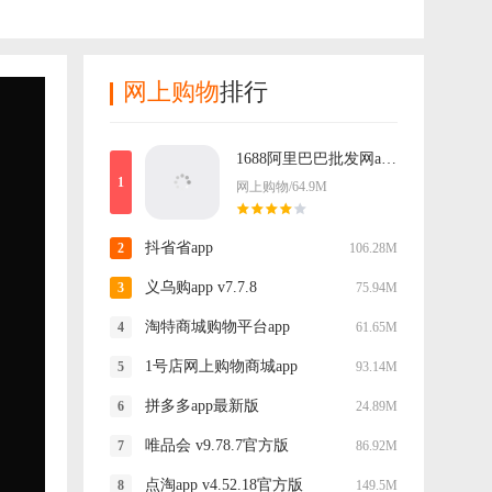
网上购物
排行
1688阿里巴巴批发网app v12.8.1.0
网上购物/64.9M
抖省省app
106.28M
义乌购app v7.7.8
75.94M
淘特商城购物平台app
61.65M
1号店网上购物商城app
93.14M
拼多多app最新版
24.89M
唯品会 v9.78.7官方版
86.92M
点淘app v4.52.18官方版
149.5M