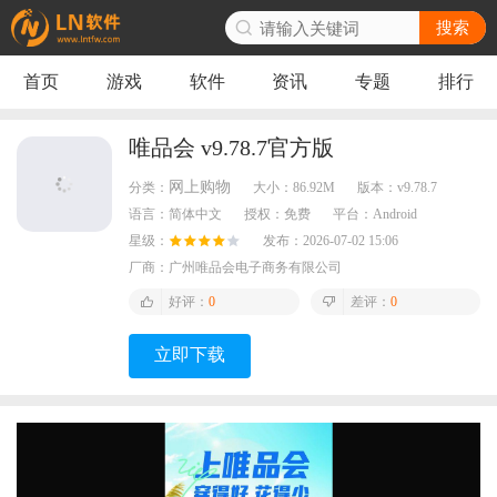
搜索
首页
游戏
软件
资讯
专题
排行
唯品会 v9.78.7官方版
网上购物
分类：
大小：
86.92M
版本：
v9.78.7
语言：
简体中文
授权：
免费
平台：
Android
星级：
发布：
2026-07-02 15:06
厂商：
广州唯品会电子商务有限公司
好评：
0
差评：
0
立即下载