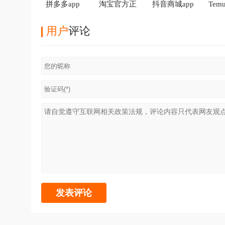
拼多多app
淘宝官方正
抖音商城app
Te
版
商官
用户
评论