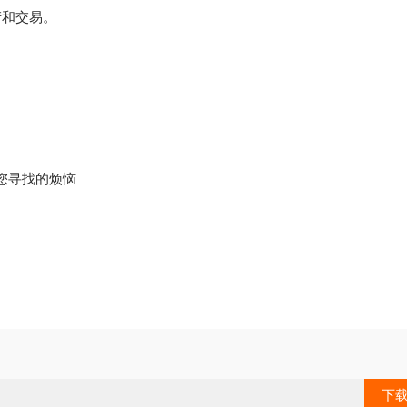
产和交易。
您寻找的烦恼
下