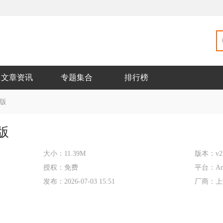
文章资讯
专题集合
排行榜
版
版
大小：
11.39M
版本：
v2
授权：
免费
平台：
An
发布：
2026-07-03 15:51
厂商：
上