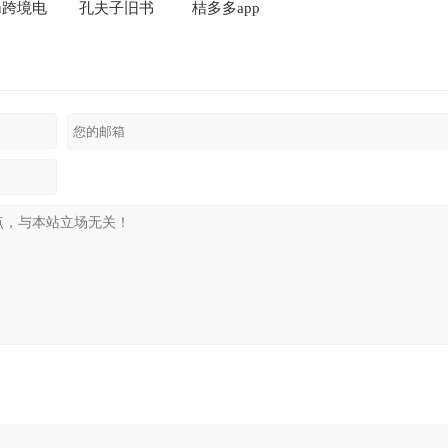
mu跨境电
孔夫子旧书
桔多多app
方版app
网手机版