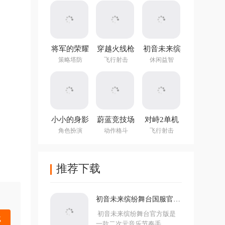
(NotTiled)
将军的荣耀
穿越火线枪
初音未来缤
3官方正版
战王者体验
纷舞台国服
策略塔防
飞行射击
休闲益智
服
官方版
小小的身影
蔚蓝竞技场
对峙2单机
重叠的内心
手机版
版手游
角色扮演
动作格斗
飞行射击
推荐下载
初音未来缤纷舞台国服官方
版
初音未来缤纷舞台官方版是
载
一款二次元音乐节奏手...