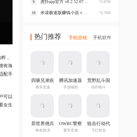
虎扑app官方 v8.2.52.07092最新版
73.87M
米读极速版赚钱小说 v2.62.0.0710.1201
74.76M
热门推荐
手机游戏
手机软件
纯粹，
拥有海
适配手
四驱兄弟疾
腾讯加速器
荒野乱斗国
速奔跑手游
极速版
际服2026最
赛车竞速
手游辅助
动作格斗
官方版
新版
户可以
看女生
异世界佣兵
OWRC警察
狙击行动代
团养成记
追逐模拟器
号猎鹰国际
角色扮演
赛车竞速
飞行射击
服