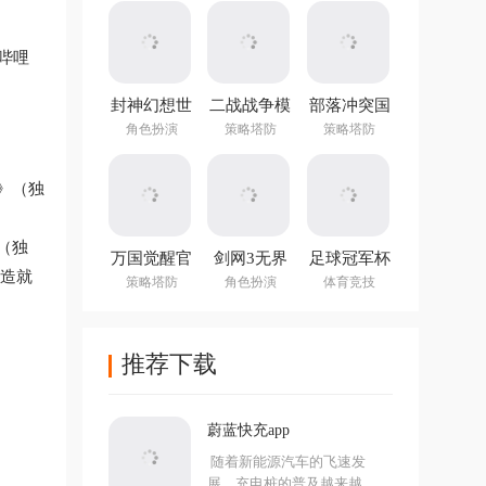
哔哩
封神幻想世
二战战争模
部落冲突国
界手游
拟器官方最
际服官方正
角色扮演
策略塔防
策略塔防
v1.3.1301官
新版
版
方版
》（独
（独
万国觉醒官
剑网3无界
足球冠军杯
业造就
方正版
大世界
策略塔防
角色扮演
体育竞技
推荐下载
蔚蓝快充app
随着新能源汽车的飞速发
展，充电桩的普及越来越...