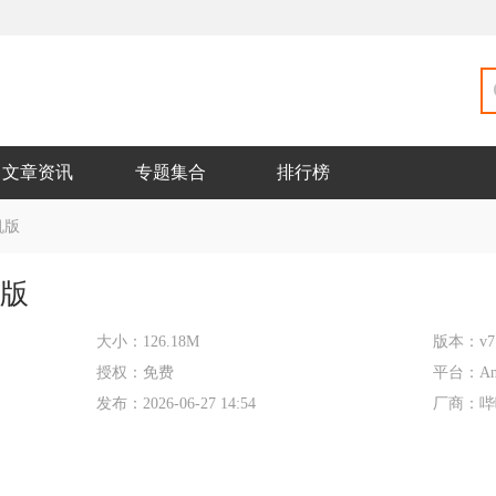
文章资讯
专题集合
排行榜
机版
机版
大小：
126.18M
版本：
v7
授权：
免费
平台：
An
发布：
2026-06-27 14:54
厂商：
哔