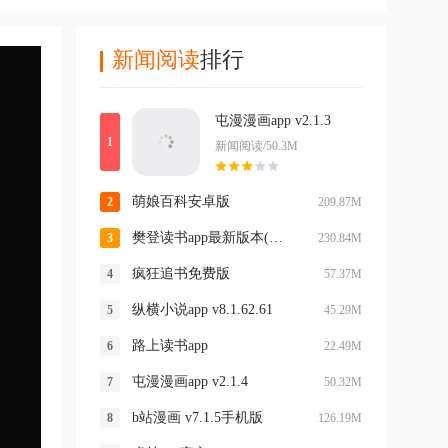
新闻阅读
排行
屯漫漫画app v2.1.3
新闻阅读/50.3M
萌娘百科安卓版
209.87M
樊登读书app最新版本(帆书)
230.84M
疯狂追书免费版
57.37M
纵横小说app v8.1.62.61
45.29M
路上读书app
22.49M
屯漫漫画app v2.1.4
50.32M
b站漫画 v7.1.5手机版
126.19M