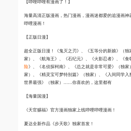
【哔哩哔哩有漫画了！】
海量高清正版漫画，热门漫画，漫画迷都爱的追漫画神器
哔哩漫画！
【正版日漫】
超全正版日漫！《鬼灭之刃》、《五等分的新娘》（独家
家）、《航海王》、《石纪元》、《火影忍者》、《食戟
险
》、《名侦探柯南》、《总之就是非常可爱》（独家
家）、《精灵宝可梦特别篇》（独家）、《入间同学入
世界最强》（独家）……你喜欢的，这里都有
【海量国漫】
《天官赐福》官方漫画独家上线哔哩哔哩漫画！
夏达全新作品《步天歌》独家首发！