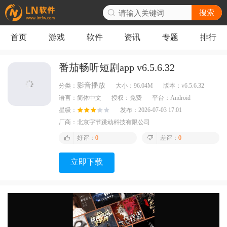
搜索
首页
游戏
软件
资讯
专题
排行
番茄畅听短剧app v6.5.6.32
影音播放
分类：
大小：
96.04M
版本：
v6.5.6.32
语言：
简体中文
授权：
免费
平台：
Android
星级：
发布：
2026-07-03 17:01
厂商：
北京字节跳动科技有限公司
好评：
0
差评：
0
立即下载