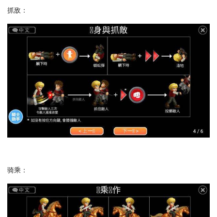
抓敌：
骑乘：