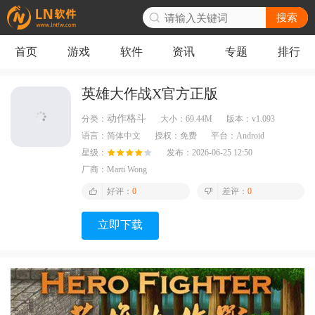
搜索
首页
游戏
软件
资讯
专题
排行
英雄大作战X官方正版
动作格斗
分类：
大小：
69.44M
版本：
v1.093
语言：
简体中文
授权：
免费
平台：
Android
星级：
发布：
2026-06-25 12:50
厂商：
Marti Wong
好评：
0
差评：
0
立即下载