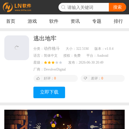
搜索
首页
游戏
软件
资讯
专题
排行
逃出地牢
动作格斗
分类：
大小：
322.51M
版本：
v1.0.4
语言：
简体中文
授权：
免费
平台：
Android
星级：
发布：
2026-06-30 20:49
厂商：
DevolverDigital
好评：
0
差评：
0
立即下载