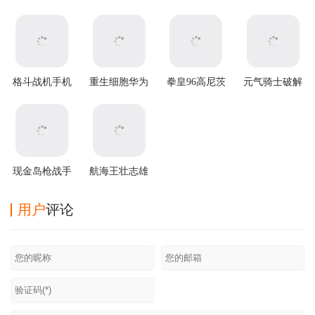
格斗战机手机
重生细胞华为
拳皇96高尼茨
元气骑士破解
版
渠道服
版手游下载
版2025最新版
本
现金岛枪战手
航海王壮志雄
游
心下载官方版
用户
评论