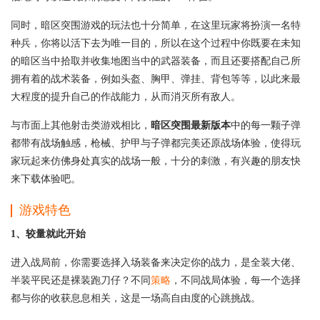
同时，暗区突围游戏的玩法也十分简单，在这里玩家将扮演一名特
种兵，你将以活下去为唯一目的，所以在这个过程中你既要在未知
的暗区当中拾取并收集地图当中的武器装备，而且还要搭配自己所
拥有着的战术装备，例如头盔、胸甲、弹挂、背包等等，以此来最
大程度的提升自己的作战能力，从而消灭所有敌人。
与市面上其他射击类游戏相比，
暗区突围最新版本
中的每一颗子弹
都带有战场触感，枪械、护甲与子弹都完美还原战场体验，使得玩
家玩起来仿佛身处真实的战场一般，十分的刺激，有兴趣的朋友快
来下载体验吧。
游戏特色
1、较量就此开始
进入战局前，你需要选择入场装备来决定你的战力，是全装大佬、
半装平民还是裸装跑刀仔？不同
策略
，不同战局体验，每一个选择
都与你的收获息息相关，这是一场高自由度的心跳挑战。