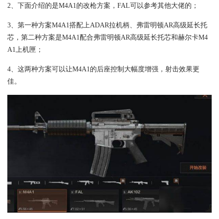
2、下面介绍的是M4A1的改枪方案，FAL可以参考其他大佬的；
3、第一种方案M4A1搭配上ADAR拉机柄、弗雷明顿AR高级延长托
芯，第二种方案是M4A1配合弗雷明顿AR高级延长托芯和赫尔卡M4
A1上机匣；
4、这两种方案可以让M4A1的后座控制大幅度增强，射击效果更
佳。