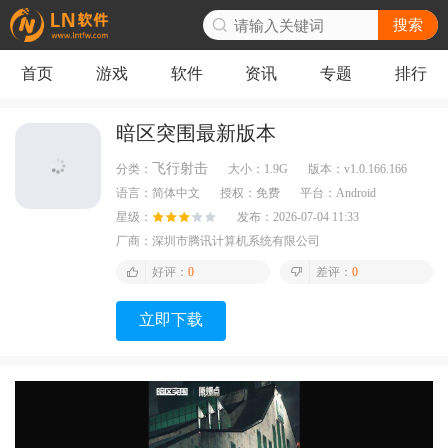
搜索
首页
游戏
软件
资讯
专题
排行
暗区突围最新版本
飞行射击
分类：
大小：
1.9G
版本：
v1.0.166.166
语言：
简体中文
授权：
免费
平台：
Android
星级：
发布：
2026-07-04 11:33
厂商：
深圳市腾讯计算机系统有限公司
好评：
0
差评：
0
立即下载