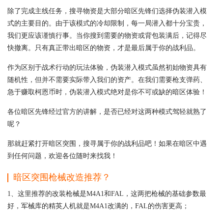
除了完成主线任务，搜寻物资是大部分暗区先锋们选择伪装潜入模
式的主要目的。由于该模式的冷却限制，每一局潜入都十分宝贵，
我们更应该谨慎行事。当你搜到需要的物资或背包装满后，记得尽
快撤离。只有真正带出暗区的物资，才是最后属于你的战利品。
作为区别于战术行动的玩法体验，伪装潜入模式虽然初始物资具有
随机性，但并不需要实际带入我们的资产。在我们需要枪支弹药、
急于赚取柯恩币时，伪装潜入模式绝对是你不可或缺的暗区体验！
各位暗区先锋经过官方的讲解，是否已经对这两种模式驾轻就熟了
呢？
那就赶紧打开暗区突围，搜寻属于你的战利品吧！如果在暗区中遇
到任何问题，欢迎各位随时来找我！
暗区突围枪械改造推荐？
1、这里推荐的改装枪械是M4A1和FAL，这两把枪械的基础参数最
好，军械库的精英人机就是M4A1改满的，FAL的伤害更高；