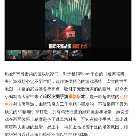
热爱FPS射击类的游戏玩家们，对于畅销Steam平台的《逃离塔科
夫》游戏想必定不陌生吧，该作凭借特色的游戏系统、宏大的世界
地图、丰富的武器装备等亮点，吸引了无数玩家们的眼球。那今天
小编就给大家带来了
暗区突围手游
最新版
本
，是一款超硬核的
动作
生存
射击类手游，由腾讯魔方工作室精心研发的，不仅采用了最为
顶尖的3D物理引擎打造，拥有精致细腻的游戏画面和场景，虽说游
戏在画面效果上稍微逊色于逃离塔科夫，可它在操作手感上却比逃
离塔科夫更加的丝滑、易上手，再加上临场感十足的场景氛围，相
信绝对可以让玩家们感受不同以往的FPS体验。