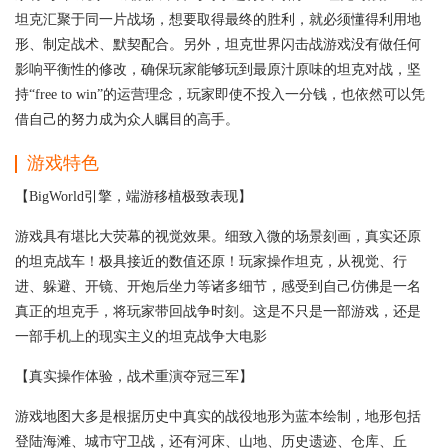
坦克汇聚于同一片战场，想要取得最终的胜利，就必须懂得利用地
形、制定战术、默契配合。另外，坦克世界闪击战游戏没有做任何
影响平衡性的修改，确保玩家能够玩到最原汁原味的坦克对战，坚
持“free to win”的运营理念，玩家即使不投入一分钱，也依然可以凭
借自己的努力成为众人瞩目的高手。
游戏特色
【BigWorld引擎，端游移植极致表现】
游戏具有堪比大荧幕的视觉效果。细致入微的场景刻画，真实还原
的坦克战车！极具接近的数值还原！玩家操作坦克，从视觉、行
进、躲避、开镜、开炮后坐力等诸多细节，感受到自己仿佛是一名
真正的坦克手，将玩家带回战争时刻。这是不只是一部游戏，还是
一部手机上的现实主义的坦克战争大电影
【真实操作体验，战术重演夺冠三军】
游戏地图大多是根据历史中真实的战役地形为蓝本绘制，地形包括
登陆海滩、城市守卫战，还有河床、山地、历史遗迹、仓库、丘