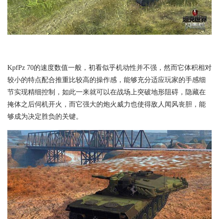
KpfPz 70的速度数值一般，初看似乎机动性并不强，然而它体积相对
较小的特点配合推重比较高的操作感，能够充分适应玩家的手感细
节实现精细控制，如此一来就可以在战场上突破地形阻碍，隐藏在
掩体之后伺机开火，而它强大的炮火威力也使得敌人闻风丧胆，能
够成为决定胜负的关键。