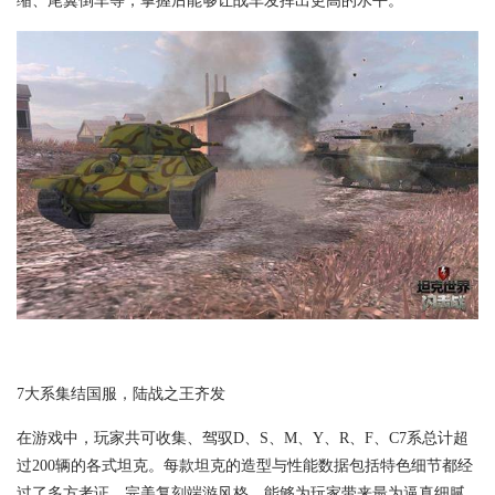
缩、尾翼倒车等，掌握后能够让战车发挥出更高的水平。
7大系集结国服，陆战之王齐发
在游戏中，玩家共可收集、驾驭D、S、M、Y、R、F、C7系总计超
过200辆的各式坦克。每款坦克的造型与性能数据包括特色细节都经
过了多方考证，完美复刻端游风格，能够为玩家带来最为逼真细腻