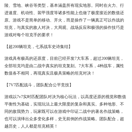
陵、雪地、峡谷等类型，基本涵盖所有现实地形。同时在火力、行
进速度、机动性、装甲强度等诸多性能上也做了极度接近的数值还
原。游戏不是简单的移动、开火，而是操作了一辆真正可以作战的
坦克，与真实的敌人对决，大局观、战场反应和极强的操作技巧是
游戏对每个坦克手的要求！
【超200辆坦克，七系战车史诗集结】
游戏具有极高的还原度，目前已经开发7大车系，超过200辆坦克，
全部坦克均是由二战中真实的坦克复刻。7大车系，4种战车，属性
数值各不相同，再现真实且极具策略的坦克对决！
【7V7匹配战斗，团队配合公平竞技】
游戏以7v7实时匹配团队对决为核心玩法，以高度还原的视觉和数值
平衡性为基础，实现玩法上最大限度的复杂和真实。多种地形、不
同的敌我势力，玩家既可以在游戏中印证二战中的著名作战策略，
也可以演绎出众多变化多样，史无前例的作战策略。团队配合，超
越历史，人人都是坦克精英！