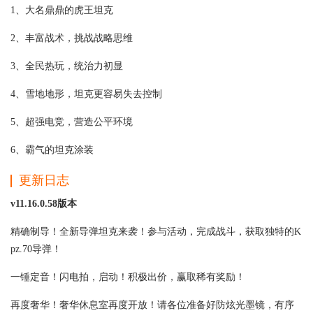
1、大名鼎鼎的虎王坦克
2、丰富战术，挑战战略思维
3、全民热玩，统治力初显
4、雪地地形，坦克更容易失去控制
5、超强电竞，营造公平环境
6、霸气的坦克涂装
更新日志
v11.16.0.58版本
精确制导！全新导弹坦克来袭！参与活动，完成战斗，获取独特的K
pz.70导弹！
一锤定音！闪电拍，启动！积极出价，赢取稀有奖励！
再度奢华！奢华休息室再度开放！请各位准备好防炫光墨镜，有序