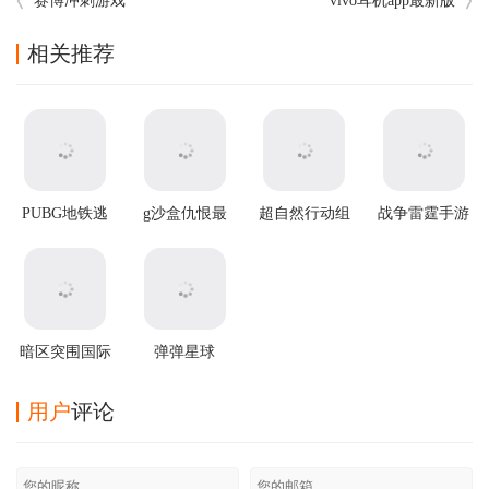
赛博冲刺游戏
vivo耳机app最新版
相关推荐
PUBG地铁逃
g沙盒仇恨最
超自然行动组
战争雷霆手游
生2025最新版
新版
官方正版
暗区突围国际
弹弹星球
服2025最新版
v0.3.31安卓版
用户
评论