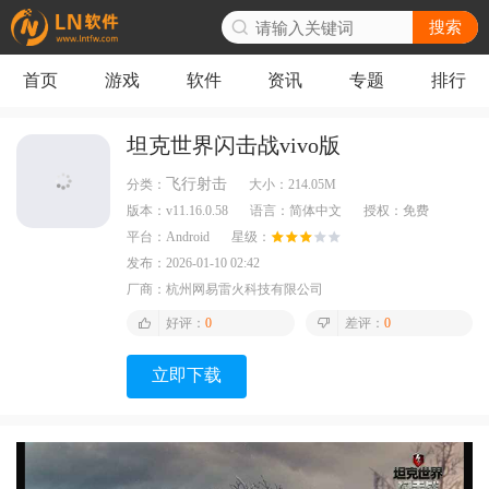
搜索
首页
游戏
软件
资讯
专题
排行
坦克世界闪击战vivo版
飞行射击
分类：
大小：
214.05M
版本：
v11.16.0.58
语言：
简体中文
授权：
免费
平台：
Android
星级：
发布：
2026-01-10 02:42
厂商：
杭州网易雷火科技有限公司
好评：
0
差评：
0
立即下载