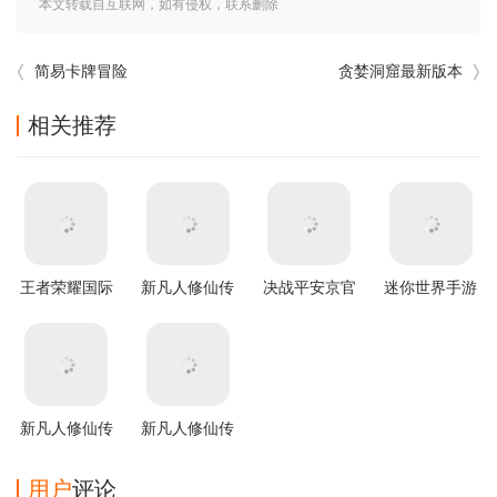
本文转载自互联网，如有侵权，联系删除
简易卡牌冒险
贪婪洞窟最新版本
相关推荐
王者荣耀国际
新凡人修仙传
决战平安京官
迷你世界手游
服2026最新版
官方版
方版
本
新凡人修仙传
新凡人修仙传
腾讯版
360版
用户
评论