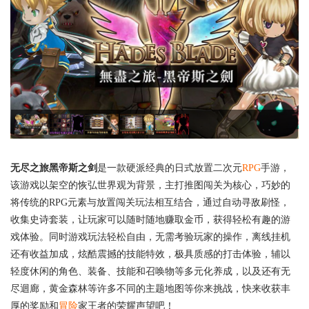
无尽之旅黑帝斯之剑
是一款硬派经典的日式放置二次元
RPG
手游，
该游戏以架空的恢弘世界观为背景，主打推图闯关为核心，巧妙的
将传统的RPG元素与放置闯关玩法相互结合，通过自动寻敌刷怪，
收集史诗套装，让玩家可以随时随地赚取金币，获得轻松有趣的游
戏体验。同时游戏玩法轻松自由，无需考验玩家的操作，离线挂机
还有收益加成，炫酷震撼的技能特效，极具质感的打击体验，辅以
轻度休闲的角色、装备、技能和召唤物等多元化养成，以及还有无
尽迴廊，黄金森林等许多不同的主题地图等你来挑战，快来收获丰
厚的奖励和
冒险
家王者的荣耀声望吧！