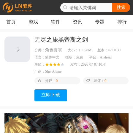
搜索
首页
游戏
软件
资讯
专题
排行
无尽之旅黑帝斯之剑
角色扮演
分类：
大小：
111.98M
版本：
v2.00.30
语言：
简体中文
授权：
免费
平台：
Android
星级：
发布：
2026-07-07 10:44
厂商：
ShereGame
好评：
0
差评：
0
立即下载