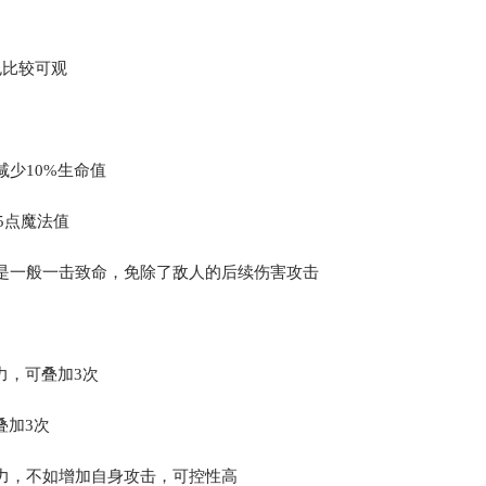
也比较可观
减少10%生命值
5点魔法值
是一般一击致命，免除了敌人的后续伤害攻击
力，可叠加3次
叠加3次
力，不如增加自身攻击，可控性高