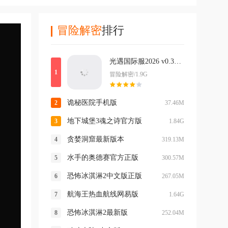
冒险解密
排行
光遇国际服2026 v0.33.8399977最新版
冒险解密/1.9G
诡秘医院手机版
37.46M
地下城堡3魂之诗官方版
1.84G
贪婪洞窟最新版本
319.13M
水手的奥德赛官方正版
300.57M
恐怖冰淇淋2中文版正版
267.05M
航海王热血航线网易版
1.64G
恐怖冰淇淋2最新版
252.04M