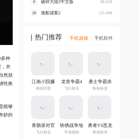
破碎大陆2中文版
99.41M
诡船谜案2
125.44M
热门推荐
手机游戏
手机软件
0多种
家，并
当然就
江南小院赚
龙兽争霸4
勇士争霸赤
牺牲换
钱游戏
手游
胆联盟
模拟经营
飞行射击
角色扮演
v1.282.202
最新版
是能够
奇妙的
香肠派对官
铁锈战争地
勇者VS恶龙
方正版
图编辑器中
手游
飞行射击
手游辅助
角色扮演
文最新版