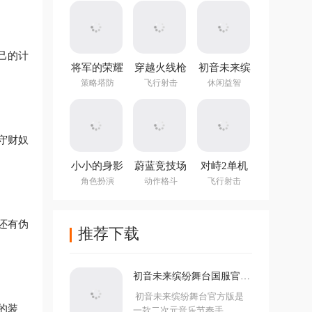
(NotTiled)
己的计
将军的荣耀
穿越火线枪
初音未来缤
3官方正版
战王者体验
纷舞台国服
策略塔防
飞行射击
休闲益智
服
官方版
守财奴
小小的身影
蔚蓝竞技场
对峙2单机
重叠的内心
手机版
版手游
角色扮演
动作格斗
飞行射击
还有伪
推荐下载
初音未来缤纷舞台国服官方
版
初音未来缤纷舞台官方版是
的装
一款二次元音乐节奏手...