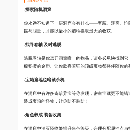
-探索随机洞窟
你永远不知道下一层洞窟会有什么——宝藏、迷雾、陷
谋与胆量，才能以最小的牺牲换取最大的收获。
-找寻卷轴 及时逃脱
逃脱卷轴是你离开洞窟唯一的物品，请务必尽快找到它
般积攒的金币、让你欣喜若狂的顶级宝物都将伴随你的
-宝箱遍地也暗藏杀机
在洞窟中有许多奇珍异宝等你发现，密室宝藏更不能错
装成宝箱的怪物，让你防不胜防！
-角色养成 装备收集
在洞窟中消灭怪物能提升角色等级，合理分配属性点与