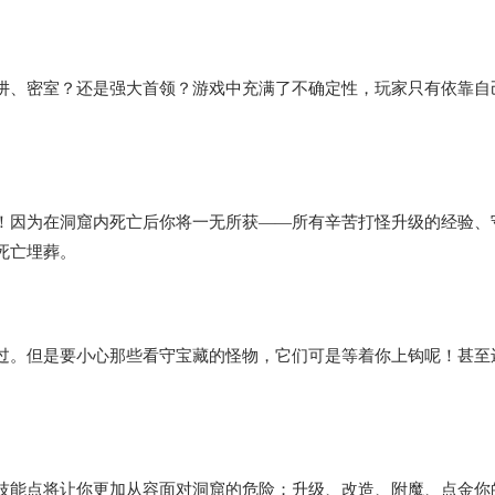
阱、密室？还是强大首领？游戏中充满了不确定性，玩家只有依靠自
！因为在洞窟内死亡后你将一无所获——所有辛苦打怪升级的经验、
死亡埋葬。
过。但是要小心那些看守宝藏的怪物，它们可是等着你上钩呢！甚至
技能点将让你更加从容面对洞窟的危险；升级、改造、附魔、点金你