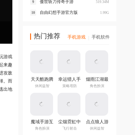
傲世斩刀传奇手游
519.34M
自由幻想手游官方版
1.99G
热门推荐
手机游戏
手机软件
玩游戏
起来趣
进攻敌
天天酷跑腾
幸运猎人手
烟雨江湖最
择。而
讯游戏
机版
新版本
休闲益智
策略塔防
角色扮演
逃出地
魔域手游互
尘烟霓虹中
点点狼人游
通版
文版
戏
角色扮演
飞行射击
休闲益智