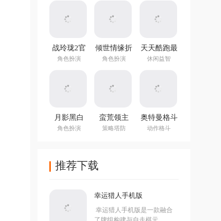
战玲珑2官
倾世情缘折
天天酷跑最
方正版
扣版
新版
角色扮演
角色扮演
休闲益智
月影黑白
蛮荒领主
奥特曼格斗
进化重生官
角色扮演
策略塔防
动作格斗
方正版
推荐下载
幸运猎人手机版
幸运猎人手机版是一款融合
了牌组构建与自走棋元...