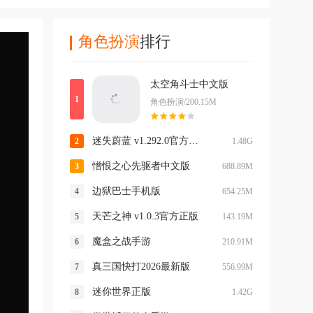
角色扮演
排行
太空角斗士中文版
角色扮演/200.15M
迷失蔚蓝 v1.292.0官方版本
1.48G
憎恨之心先驱者中文版
688.89M
边狱巴士手机版
654.25M
天芒之神 v1.0.3官方正版
143.19M
魔盒之战手游
210.91M
真三国快打2026最新版
556.99M
迷你世界正版
1.42G