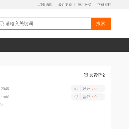
LN资源库
最近更新
应用分类
下载排行
搜索
发表评论
好评：
0
.2048
droid
差评：
0
zle