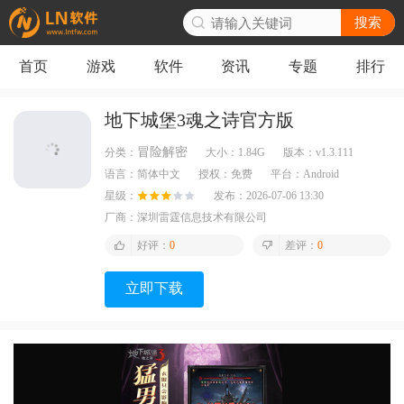
搜索
首页
游戏
软件
资讯
专题
排行
地下城堡3魂之诗官方版
冒险解密
分类：
大小：
1.84G
版本：
v1.3.111
语言：
简体中文
授权：
免费
平台：
Android
星级：
发布：
2026-07-06 13:30
厂商：
深圳雷霆信息技术有限公司
好评：
0
差评：
0
立即下载