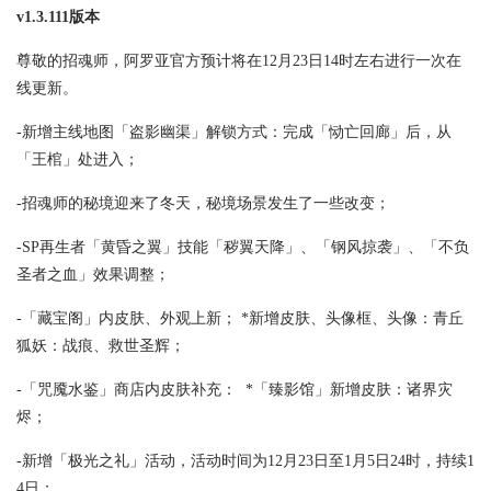
v1.3.111版本
尊敬的招魂师，阿罗亚官方预计将在12月23日14时左右进行一次在
线更新。
-新增主线地图「盗影幽渠」解锁方式：完成「恸亡回廊」后，从
「王棺」处进入；
-招魂师的秘境迎来了冬天，秘境场景发生了一些改变；
-SP再生者「黄昏之翼」技能「秽翼天降」、「钢风掠袭」、「不负
圣者之血」效果调整；
-「藏宝阁」内皮肤、外观上新； *新增皮肤、头像框、头像：青丘
狐妖：战痕、救世圣辉；
-「咒魇水鉴」商店内皮肤补充： *「臻影馆」新增皮肤：诸界灾
烬；
-新增「极光之礼」活动，活动时间为12月23日至1月5日24时，持续1
4日；