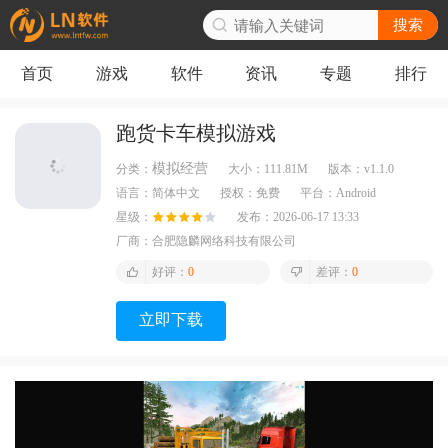
搜索
首页
游戏
软件
资讯
专题
排行
跑货卡车模拟游戏
模拟经营
分类：
大小：
111.81M
版本：
v1.1.0
语言：
简体中文
授权：
免费
平台：
Android
星级：
发布：
2026-06-17 13:33
厂商：
合肥隐麟网络科技有限公司
好评：
0
差评：
0
立即下载