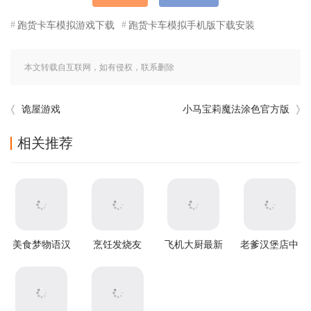
跑货卡车模拟游戏下载
跑货卡车模拟手机版下载安装
本文转载自互联网，如有侵权，联系删除
诡屋游戏
小马宝莉魔法涂色官方版
相关推荐
美食梦物语汉
烹饪发烧友
飞机大厨最新
老爹汉堡店中
化版
2025最新破解
版(Airplane
文版
版
Chefs)