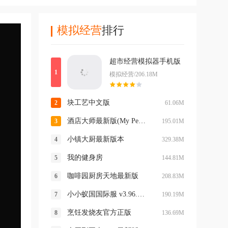
模拟经营
排行
超市经营模拟器手机版
模拟经营/206.18M
块工艺中文版
61.06M
酒店大师最新版(My Perfect Hotel)
195.01M
小镇大厨最新版本
329.38M
我的健身房
144.81M
咖啡园厨房天地最新版
208.83M
小小蚁国国际服 v3.96.0最新版
190.19M
烹饪发烧友官方正版
136.69M