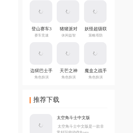
Evolution)
登山赛车3
猪猪派对
妖怪超级联
官方正版
v3.18.1最新
赛手游官方
赛车竞速
休闲益智
策略塔防
版
版
边狱巴士手
天芒之神
魔盒之战手
机版
v1.0.3官方
游
角色扮演
角色扮演
角色扮演
正版
推荐下载
太空角斗士中文版
太空角斗士中文版是一款非
常好玩的动作Rogu...