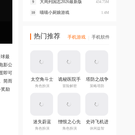
大周列国志2026最新版
434.75M
喵喵小厨娘游戏
1.4M
热门推荐
手机游戏
手机软件
全球最
电影公
置即可
太空角斗士
诡秘医院手
塔防之战争
。简而
中文版
机版
前沿中文版
角色扮演
冒险解密
策略塔防
务奖励
迷失蔚蓝
憎恨之心先
史诗飞机进
v1.292.0官
驱者中文版
化(Epic
角色扮演
角色扮演
休闲益智
方版本
Plane