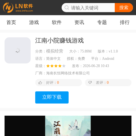
搜索
首页
游戏
软件
资讯
专题
排行
江南小院赚钱游戏
模拟经营
分类：
大小：
75.89M
版本：
v1.1.0
语言：
简体中文
授权：
免费
平台：
Android
星级：
发布：
2026-06-28 10:43
厂商：
海南长恒网络技术有限公司
好评：
0
差评：
0
立即下载