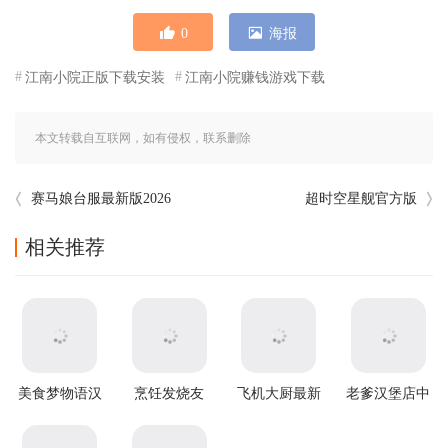
0
海报
江南小院正版下载安装
江南小院赚钱游戏下载
本文转载自互联网，如有侵权，联系删除
赛马娘台服最新版2026
超时空星舰官方版
相关推荐
美食梦物语汉
烹饪发烧友
飞机大厨最新
老爹汉堡店中
化版
2025最新破解
版(Airplane
文版
版
Chefs)