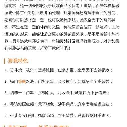
理朝事，这一切全部取决于玩家自己的决定！当然，在皇帝模拟器
游戏中除了针对以上政务的处理，玩家同样还有属于自己的时间，
期间你可以选择逛一逛，也可以游玩京城，见识全天下的奇闻异
事，不过在逛一逛的休闲时光里，你能同后宫佳丽一起嬉戏，由此
增加的好感度，能够让后宫更加的繁荣昌盛哦，是不是感觉非常有
趣，另外游戏中还提供了一些锦囊妙计及藏品收集玩法，对此如果
有兴趣参与的玩家，赶紧下载体验吧！
游戏特色
1、官斗第一视角：运筹帷幄，位极人臣，坐享天下当朝摄政；
2、衙门
策略
对决：门客尽出，步步惊心，对抗争夺至高荣誉；
3、培养千古门客：历朝名人，尽收囊中;威震四方平步青云；
4、寻访倾国红颜：天下绝色，妙手偶得，宠幸妻妾逍遥自在；
5、生儿育女联姻：指腹为婚，封王晋爵，联姻拉拢只手遮天。