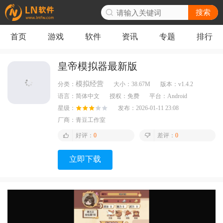
搜索
首页
游戏
软件
资讯
专题
排行
皇帝模拟器最新版
模拟经营
分类：
大小：
38.67M
版本：
v1.4.2
语言：
简体中文
授权：
免费
平台：
Android
星级：
发布：
2026-01-11 23:08
厂商：
青豆工作室
好评：
0
差评：
0
立即下载