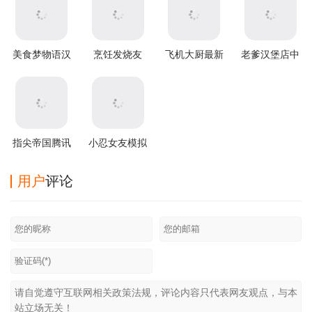
美食梦物语汉
烹饪发烧友
飞机大厨最新
老爹汉堡店中
化版
2025最新破解
版(Airplane
文版
版
Chefs)
指尖帝国腾讯
小忍女友模拟
版本
器
用户
评论