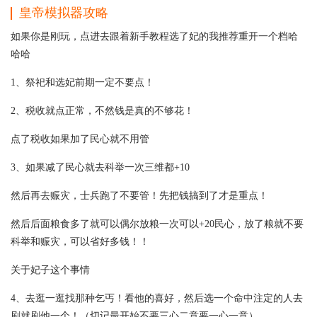
皇帝模拟器攻略
如果你是刚玩，点进去跟着新手教程选了妃的我推荐重开一个档哈
哈哈
1、祭祀和选妃前期一定不要点！
2、税收就点正常，不然钱是真的不够花！
点了税收如果加了民心就不用管
3、如果减了民心就去科举一次三维都+10
然后再去赈灾，士兵跑了不要管！先把钱搞到了才是重点！
然后后面粮食多了就可以偶尔放粮一次可以+20民心，放了粮就不要
科举和赈灾，可以省好多钱！！
关于妃子这个事情
4、去逛一逛找那种乞丐！看他的喜好，然后选一个命中注定的人去
刷就刷他一个！（切记最开始不要三心二意要一心一意）