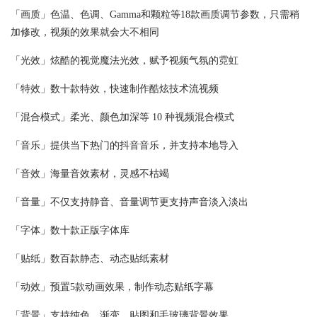
「画质」色温、色调、Gamma和颗粒等18款画质调节参数，只需稍
加修改，视频的效果就会大不相同
「光效」炫酷的视觉魔法光效，赋予视频气氛的霓虹
「特效」数十款特效，快速制作酷炫技术流视频
「混合模式」柔光、颜色加深等 10 种视频混合模式
「音乐」提供当下热门的抖音音乐，并支持本地导入
「音效」海量音效素材，灵感不枯竭
「音量」不仅支持静音、音量调节更支持声音淡入淡出
「字体」数十款正版字体库
「贴纸」数百款静态、动态贴纸素材
「动效」预置5款动画效果，制作动态贴纸字幕
「背景」支持纯色、渐变、贴图和毛玻璃背景效果