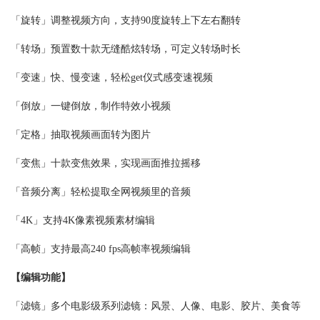
「旋转」调整视频方向，支持90度旋转上下左右翻转
「转场」预置数十款无缝酷炫转场，可定义转场时长
「变速」快、慢变速，轻松get仪式感变速视频
「倒放」一键倒放，制作特效小视频
「定格」抽取视频画面转为图片
「变焦」十款变焦效果，实现画面推拉摇移
「音频分离」轻松提取全网视频里的音频
「4K」支持4K像素视频素材编辑
「高帧」支持最高240 fps高帧率视频编辑
【编辑功能】
「滤镜」多个电影级系列滤镜：风景、人像、电影、胶片、美食等