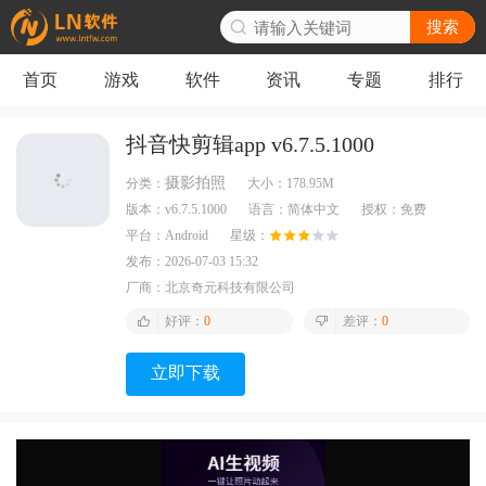
搜索
首页
游戏
软件
资讯
专题
排行
抖音快剪辑app v6.7.5.1000
摄影拍照
分类：
大小：
178.95M
版本：
v6.7.5.1000
语言：
简体中文
授权：
免费
平台：
Android
星级：
发布：
2026-07-03 15:32
厂商：
北京奇元科技有限公司
好评：
0
差评：
0
立即下载