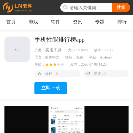
搜索
首页
游戏
软件
资讯
专题
排行
手机性能排行榜app
实用工具
分类：
大小：
8.98M
版本：
v5.3.2
语言：
简体中文
授权：
免费
平台：
Android
星级：
发布：
2026-07-08 14:20
好评：
0
差评：
0
立即下载