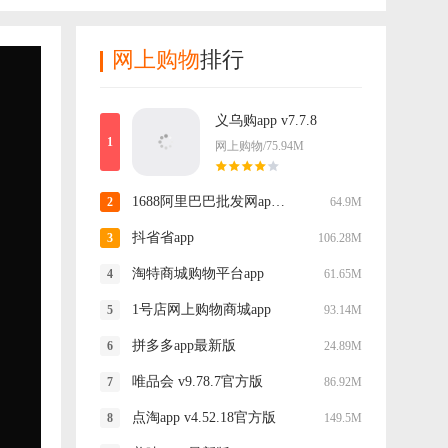
网上购物
排行
义乌购app v7.7.8
网上购物/75.94M
1688阿里巴巴批发网app v12.8.1.0
64.9M
抖省省app
106.28M
淘特商城购物平台app
61.65M
1号店网上购物商城app
93.14M
拼多多app最新版
24.89M
唯品会 v9.78.7官方版
86.92M
点淘app v4.52.18官方版
149.5M