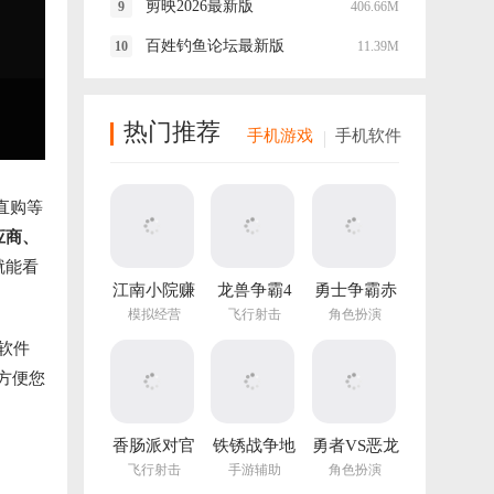
剪映2026最新版
406.66M
百姓钓鱼论坛最新版
11.39M
热门推荐
手机游戏
手机软件
直购等
应商、
就能看
江南小院赚
龙兽争霸4
勇士争霸赤
钱游戏
手游
胆联盟
模拟经营
飞行射击
角色扮演
v1.282.202
软件
最新版
方便您
香肠派对官
铁锈战争地
勇者VS恶龙
方正版
图编辑器中
手游
飞行射击
手游辅助
角色扮演
文最新版