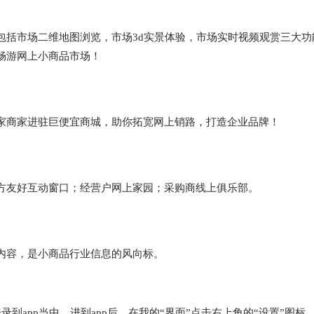
包括市场二维地图浏览，市场3d实景体验，市场实时视频观赏三大功
畅游网上小商品市场！
家商家进驻巨便宜商城，助你拓宽网上销路，打造企业品牌！
方友好互动窗口；经营户网上家园；采购商线上俱乐部。
内容，是小商品行业信息的风向标。
到app当中，进到app后，在我的“界面”点击右上角的“设置”图标