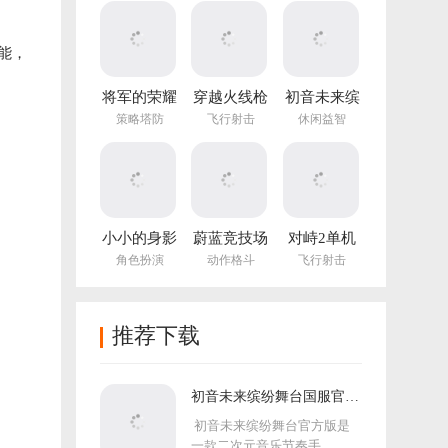
(NotTiled)
能，
将军的荣耀
穿越火线枪
初音未来缤
3官方正版
战王者体验
纷舞台国服
策略塔防
飞行射击
休闲益智
服
官方版
小小的身影
蔚蓝竞技场
对峙2单机
重叠的内心
手机版
版手游
角色扮演
动作格斗
飞行射击
推荐下载
初音未来缤纷舞台国服官方
版
初音未来缤纷舞台官方版是
一款二次元音乐节奏手...
。