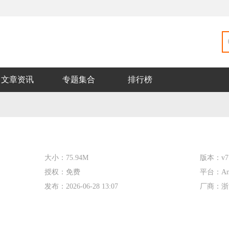
文章资讯
专题集合
排行榜
大小：
75.94M
版本：
v7
授权：
免费
平台：
An
发布：
2026-06-28 13:07
厂商：
浙