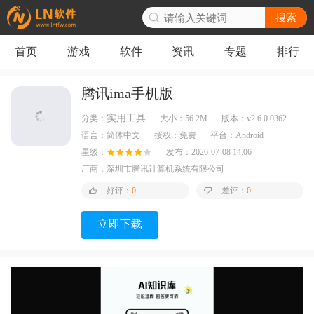
搜索
首页
游戏
软件
资讯
专题
排行
腾讯ima手机版
实用工具
分类：
大小：
56.2M
版本：
v2.6.0.0362
语言：
简体中文
授权：
免费
平台：
Android
星级：
发布：
2026-07-08 14:06
厂商：
深圳市腾讯计算机系统有限公司
好评：
0
差评：
0
立即下载