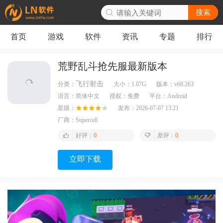
搜索
首页
游戏
软件
资讯
专题
排行
荒野乱斗抢先服最新版本
飞行射击
分类：
大小：
1.07G
版本：
v68.263
语言：
简体中文
授权：
免费
平台：
Android
星级：
发布：
2026-07-07 13:21
厂商：
Supercell
好评：
0
差评：
0
立即下载