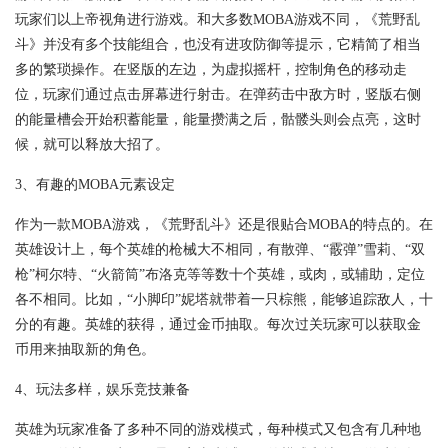
玩家们以上帝视角进行游戏。和大多数MOBA游戏不同，《荒野乱
斗》并没有多个技能组合，也没有进攻防御等提示，它精简了相当
多的繁琐操作。在竖版的左边，为虚拟摇杆，控制角色的移动走
位，玩家们通过点击屏幕进行射击。在弹药击中敌方时，竖版右侧
的能量槽会开始积蓄能量，能量攒满之后，骷髅头则会点亮，这时
候，就可以释放大招了。
3、有趣的MOBA元素设定
作为一款MOBA游戏，《荒野乱斗》还是很贴合MOBA的特点的。在
英雄设计上，每个英雄的枪械大不相同，有散弹、“霰弹”雪莉、“双
枪”柯尔特、“火箭筒”布洛克等等数十个英雄，或肉，或辅助，定位
各不相同。比如，“小脚印”妮塔就带着一只棕熊，能够追踪敌人，十
分的有趣。英雄的获得，通过金币抽取。每次过关玩家可以获取金
币用来抽取新的角色。
4、玩法多样，娱乐竞技兼备
英雄为玩家准备了多种不同的游戏模式，每种模式又包含有几种地