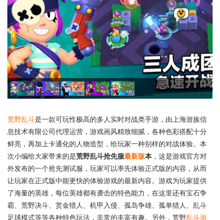
荒野乱斗
是一款可玩性极高的多人实时对战类手游，由上海游族信
息技术有限公司代理运营，游戏画风精致细腻，各种色彩搭配十分
鲜亮，再加上卡通化的人物造型，给玩家一种别样的对战体验。本
次小编给大家带来的是
荒野乱斗抢先服
最新版
本
，这是游戏官方对
外发布的一个抢先测试服，玩家可以率先体验正式版的内容，从而
让玩家在正式版中能更快的体验游戏的最新内容。游戏为玩家提供
了海量的英雄，每位英雄都有袭击的特色能力，在这里还有宝石争
霸、荒野决斗、赏金猎人、机甲入侵、孤岛争雄、孤单猎人、乱斗
足球模式等等各种特色玩法，非常的丰富有趣。另外，荒野
乱斗游