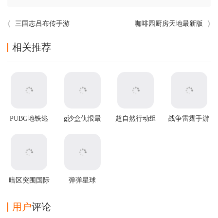
三国志吕布传手游
咖啡园厨房天地最新版
相关推荐
PUBG地铁逃
g沙盒仇恨最
超自然行动组
战争雷霆手游
生2025最新版
新版
官方正版
暗区突围国际
弹弹星球
服2025最新版
v0.3.31安卓版
用户
评论