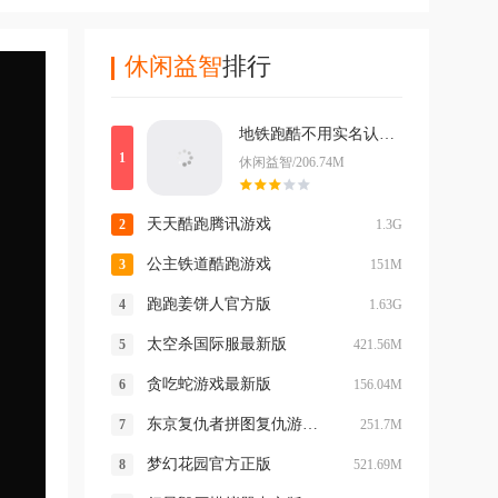
休闲益智
排行
地铁跑酷不用实名认证登录版最新版
休闲益智/206.74M
天天酷跑腾讯游戏
1.3G
公主铁道酷跑游戏
151M
跑跑姜饼人官方版
1.63G
太空杀国际服最新版
421.56M
贪吃蛇游戏最新版
156.04M
东京复仇者拼图复仇游戏 v4.6.0最新版
251.7M
梦幻花园官方正版
521.69M