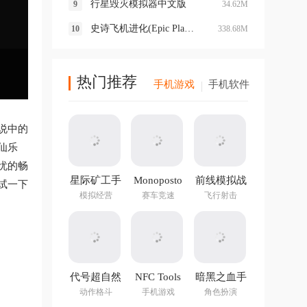
行星毁灭模拟器中文版
34.62M
史诗飞机进化(Epic Plane Evolution)
338.68M
热门推荐
手机游戏
手机软件
说中的
仙乐
忧的畅
星际矿工手
Monoposto
前线模拟战
试一下
游
最新版
模拟经营
赛车竞速
飞行射击
代号超自然
NFC Tools
暗黑之血手
手游官方版
PRO官方正
游
动作格斗
手机游戏
角色扮演
版