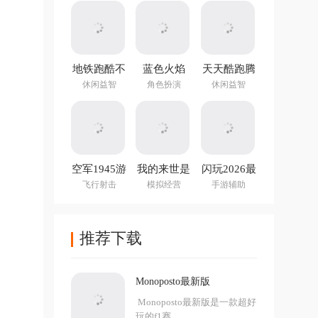
地铁跑酷不
蓝色火焰
天天酷跑腾
用实名认证
(Blue Fire)
讯游戏
休闲益智
角色扮演
休闲益智
登录版最新
版
空军1945游
我的来世是
闪玩2026最
戏手机版
个包裹最新
新版本
飞行射击
模拟经营
手游辅助
版
推荐下载
Monoposto最新版
Monoposto最新版是一款超好
玩的f1赛...